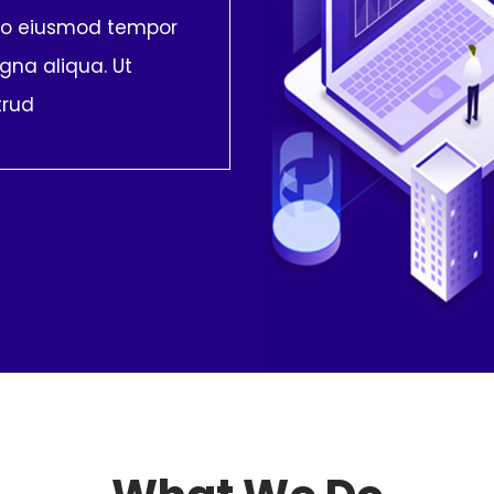
 do eiusmod tempor
gna aliqua. Ut
trud