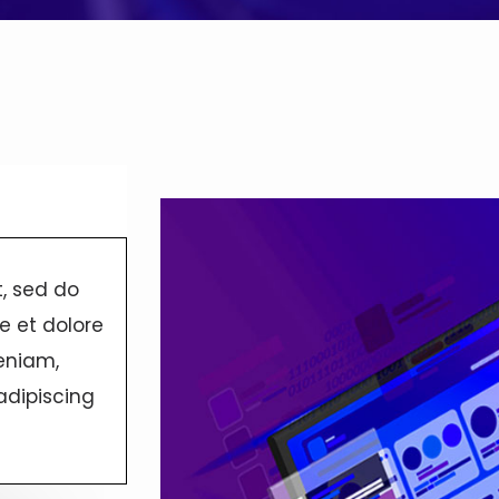
t, sed do
e et dolore
eniam,
adipiscing