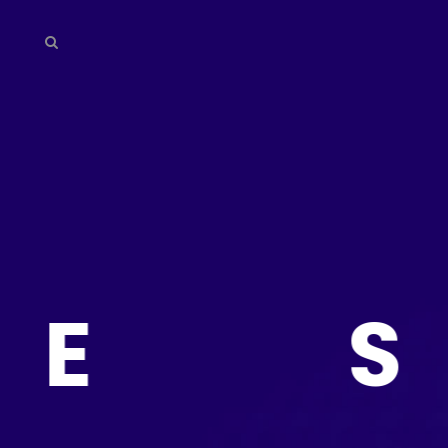
Home
About
We
Do
Our
Team
SO
Testimonial
Contact
Us