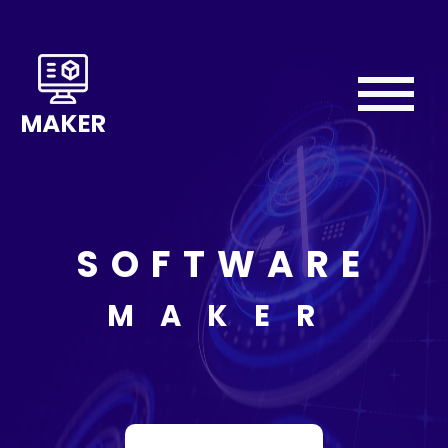
Home
About
We
Do
SOFTWARE
Our
Team
MAKER
Testimonial
Contact
Us