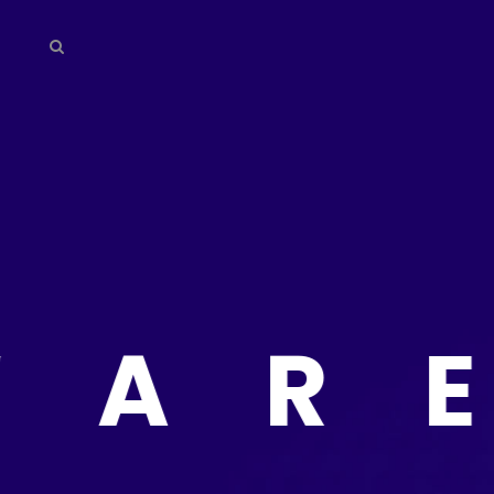
Home
About
We
Do
Our
Team
SO
Testimonial
Contact
Us