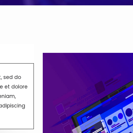
t, sed do
e et dolore
eniam,
adipiscing