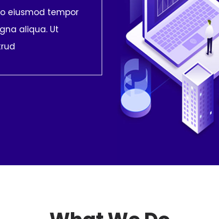
 do eiusmod tempor
gna aliqua. Ut
trud