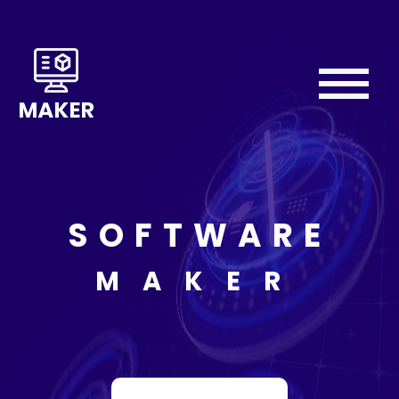
Home
About
We
Do
SOFTWARE
Our
Team
MAKER
Testimonial
Contact
Us