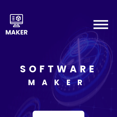
Home
About
We
Do
SOFTWARE
Our
Team
MAKER
Testimonial
Contact
Us