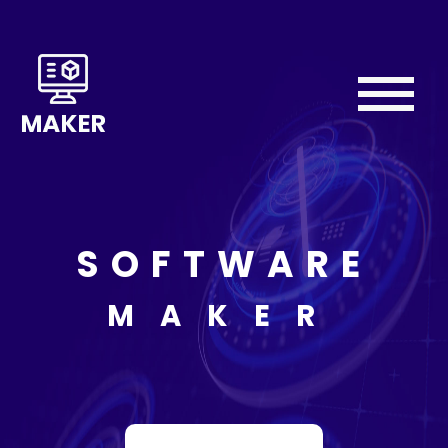
Home
About
We
Do
SOFTWARE
Our
Team
MAKER
Testimonial
Contact
Us