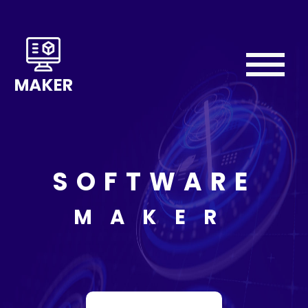
Home
About
We
Do
SOFTWARE
Our
Team
MAKER
Testimonial
Contact
Us