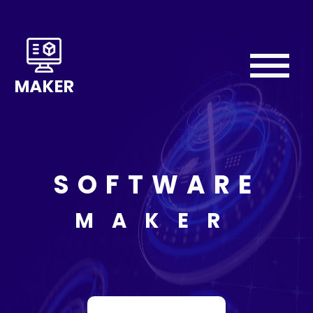
Home
About
We
Do
SOFTWARE
Our
Team
MAKER
Testimonial
Contact
Us