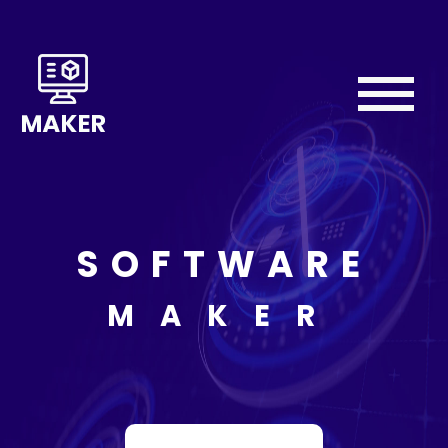
Home
About
We
Do
SOFTWARE
Our
Team
MAKER
Testimonial
Contact
Us