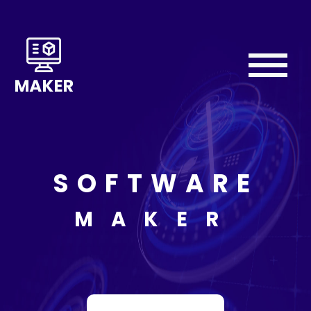
Home
About
We
Do
SOFTWARE
Our
Team
MAKER
Testimonial
Contact
Us